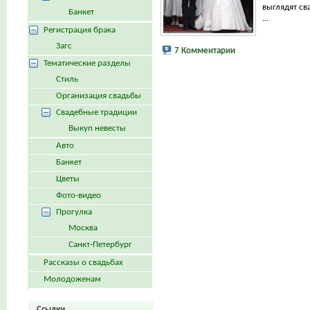
выглядят св
Банкет
...
Регистрация брака
Загс
7 Комментарии
Тематические разделы
Стиль
Организация свадьбы
Свадебные традиции
Выкуп невесты
Авто
Банкет
Цветы
Фото-видео
Прогулка
Москва
Санкт-Петербург
Рассказы о свадьбах
Молодоженам
Ссылки