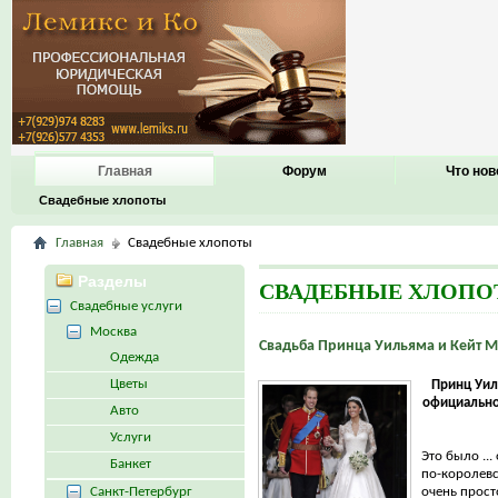
Главная
Форум
Что нов
Свадебные хлопоты
Главная
Свадебные хлопоты
Разделы
СВАДЕБНЫЕ ХЛОП
Свадебные услуги
Москва
Свадьба Принца Уильяма и Кейт 
Одежда
Цветы
Принц Уил
официально
Авто
Услуги
Это было ...
Банкет
по-королевс
Санкт-Петербург
очень просто